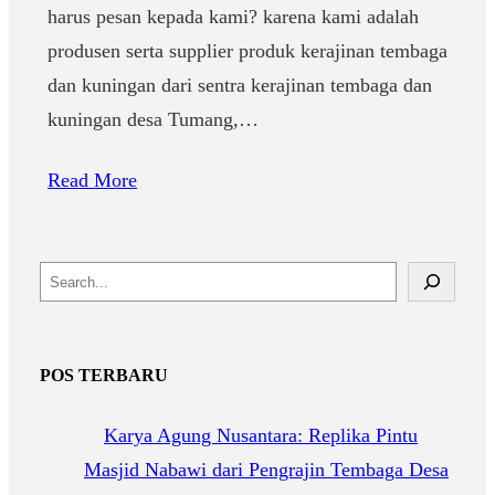
harus pesan kepada kami? karena kami adalah
produsen serta supplier produk kerajinan tembaga
dan kuningan dari sentra kerajinan tembaga dan
kuningan desa Tumang,…
Read More
S
e
a
POS TERBARU
r
c
Karya Agung Nusantara: Replika Pintu
h
Masjid Nabawi dari Pengrajin Tembaga Desa