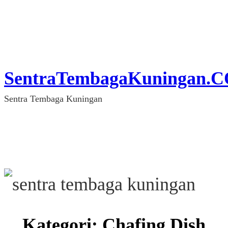
Lewati
ke
konten
SentraTembagaKuningan.
Sentra Tembaga Kuningan
Kategori:
Chafing Dish