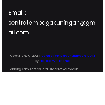
Email :
sentratembagakuningan@gm
ail.com
Copyright © 2024
SentraTembagaKuningan.COM
by
Nordic WP Theme
Tentang Kami
Kontak
Cara Order
Artikel
Produk