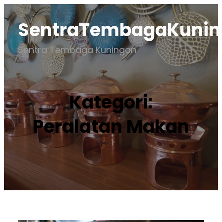
Lewati
SentraTembagaKuni
ke
konten
Sentra Tembaga Kuningan
Kategori:
Peralatan Makan