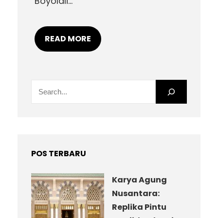
Boyolali…
READ MORE
S
e
a
r
c
h
POS TERBARU
Karya Agung
Nusantara:
Replika Pintu