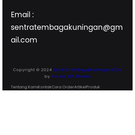
Email :
sentratembagakuningan@gm
ail.com
Copyright © 2024
SentraTembagaKuningan.COM
by
Nordic WP Theme
Tentang Kami
Kontak
Cara Order
Artikel
Produk