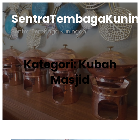
Lewati
SentraTembagaKuni
ke
konten
Sentra Tembaga Kuningan
Kategori:
Kubah
Masjid