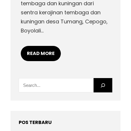
tembaga dan kuningan dari
sentra kerajinan tembaga dan
kuningan desa Tumang, Cepogo,
Boyolali…
READ MORE
S
e
a
r
c
h
POS TERBARU