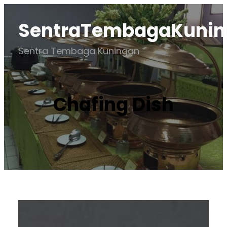
Lewati
SentraTembagaKuni
ke
konten
Sentra Tembaga Kuningan
Chafing Dish