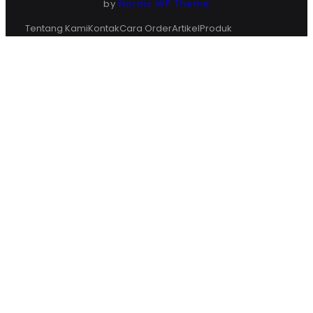
by
Nordic WP Theme
Tentang Kami
Kontak
Cara Order
Artikel
Produk