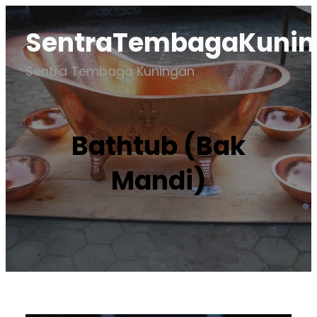
Lewati
SentraTembagaKuni
ke
konten
Sentra Tembaga Kuningan
Bathtub (Bak
Mandi)